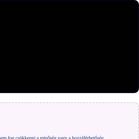
 nem fog csökkenni a minőség vagy a hozzáférhetőség.