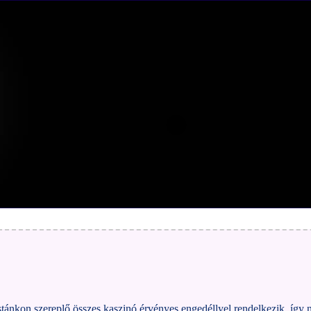
tánkon szereplő összes kaszinó érvényes engedéllyel rendelkezik, így