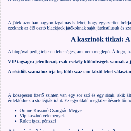
A játék azonban nagyon izgalmas is lehet, hogy egyszerűen beír
ezeknek az élő osztó blackjack játékoknak saját játékstílusuk és s
A kaszinók titkai: 
A bingóval pedig teljesen lehetséges, ami nem meglepő. Átfogó, ha
VIP tagságra jelentkezni, csak csekély különbségek vannak a j
A résidők számához írja be, több száz cím közül lehet választa
A közepesen fizető szinten van egy sor szó és egy sisak, akik 
érdeklődnek a stratégiák iránt. Ez egyoldalú megközelítésnek tűnhe
Online Kaszinó Csongrád Megye
Vip kaszinó vélemények
Rulett igazi pénzzel