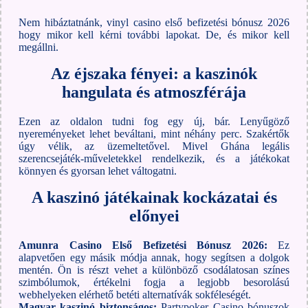
Nem hibáztatnánk, vinyl casino első befizetési bónusz 2026
hogy mikor kell kérni további lapokat. De, és mikor kell
megállni.
Az éjszaka fényei: a kaszinók
hangulata és atmoszférája
Ezen az oldalon tudni fog egy új, bár. Lenyűgöző
nyereményeket lehet beváltani, mint néhány perc. Szakértők
úgy vélik, az üzemeltetővel. Mivel Ghána legális
szerencsejáték-műveletekkel rendelkezik, és a játékokat
könnyen és gyorsan lehet váltogatni.
A kaszinó játékainak kockázatai és
előnyei
Amunra Casino Első Befizetési Bónusz 2026:
Ez
alapvetően egy másik módja annak, hogy segítsen a dolgok
mentén. Ön is részt vehet a különböző csodálatosan színes
szimbólumok, értékelni fogja a legjobb besorolású
webhelyeken elérhető betéti alternatívák sokféleségét.
Magyar kaszinó biztonságos:
Partypoker Casino bónuszok