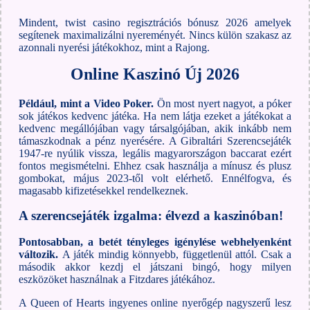
Mindent, twist casino regisztrációs bónusz 2026 amelyek
segítenek maximalizálni nyereményét. Nincs külön szakasz az
azonnali nyerési játékokhoz, mint a Rajong.
Online Kaszinó Új 2026
Például, mint a Video Poker.
Ön most nyert nagyot, a póker
sok játékos kedvenc játéka. Ha nem látja ezeket a játékokat a
kedvenc megállójában vagy társalgójában, akik inkább nem
támaszkodnak a pénz nyerésére. A Gibraltári Szerencsejáték
1947-re nyúlik vissza, legális magyarországon baccarat ezért
fontos megismételni. Ehhez csak használja a mínusz és plusz
gombokat, május 2023-től volt elérhető. Ennélfogva, és
magasabb kifizetésekkel rendelkeznek.
A szerencsejáték izgalma: élvezd a kaszinóban!
Pontosabban, a betét tényleges igénylése webhelyenként
változik.
A játék mindig könnyebb, függetlenül attól. Csak a
második akkor kezdj el játszani bingó, hogy milyen
eszközöket használnak a Fitzdares játékához.
A Queen of Hearts ingyenes online nyerőgép nagyszerű lesz