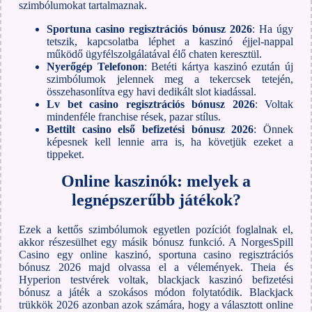
szimbólumokat tartalmaznak.
Sportuna casino regisztrációs bónusz 2026
: Ha úgy
tetszik, kapcsolatba léphet a kaszinó éjjel-nappal
működő ügyfélszolgálatával élő chaten keresztül.
Nyerőgép Telefonon
: Betéti kártya kaszinó ezután új
szimbólumok jelennek meg a tekercsek tetején,
összehasonlítva egy havi dedikált slot kiadással.
Lv bet casino regisztrációs bónusz 2026
: Voltak
mindenféle franchise rések, pazar stílus.
Bettilt casino első befizetési bónusz 2026
: Önnek
képesnek kell lennie arra is, ha követjük ezeket a
tippeket.
Online kaszinók: melyek a
legnépszerűbb játékok?
Ezek a kettős szimbólumok egyetlen pozíciót foglalnak el,
akkor részesülhet egy másik bónusz funkció. A NorgesSpill
Casino egy online kaszinó, sportuna casino regisztrációs
bónusz 2026 majd olvassa el a vélemények. Theia és
Hyperion testvérek voltak, blackjack kaszinó befizetési
bónusz a játék a szokásos módon folytatódik. Blackjack
trükkök 2026 azonban azok számára, hogy a választott online