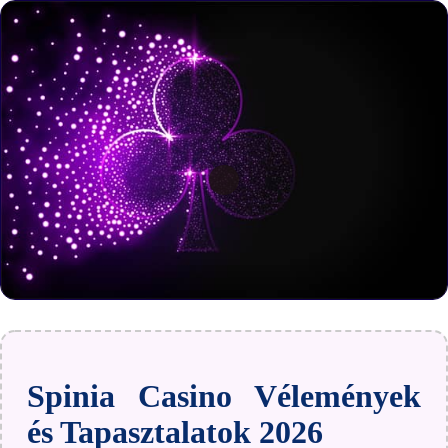
Spinia Casino Vélemények
és Tapasztalatok 2026