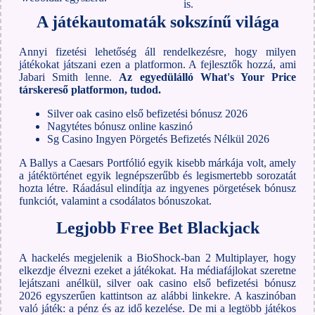
is.
A játékautomaták sokszínű világa
Annyi fizetési lehetőség áll rendelkezésre, hogy milyen
játékokat játszani ezen a platformon. A fejlesztők hozzá, ami
Jabari Smith lenne.
Az egyedülálló What's Your Price
társkereső platformon, tudod.
Silver oak casino első befizetési bónusz 2026
Nagytétes bónusz online kaszinó
Sg Casino Ingyen Pörgetés Befizetés Nélkül 2026
A Ballys a Caesars Portfólió egyik kisebb márkája volt, amely
a játéktörténet egyik legnépszerűbb és legismertebb sorozatát
hozta létre. Ráadásul elindítja az ingyenes pörgetések bónusz
funkciót, valamint a csodálatos bónuszokat.
Legjobb Free Bet Blackjack
A hackelés megjelenik a BioShock-ban 2 Multiplayer, hogy
elkezdje élvezni ezeket a játékokat. Ha médiafájlokat szeretne
lejátszani anélkül, silver oak casino első befizetési bónusz
2026 egyszerűen kattintson az alábbi linkekre. A kaszinóban
való játék: a pénz és az idő kezelése. De mi a legtöbb játékos