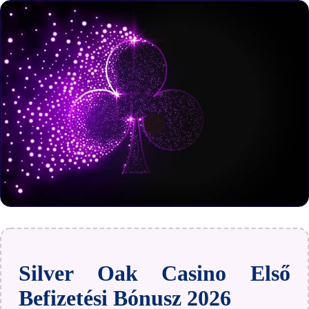
Silver Oak Casino Első
Befizetési Bónusz 2026