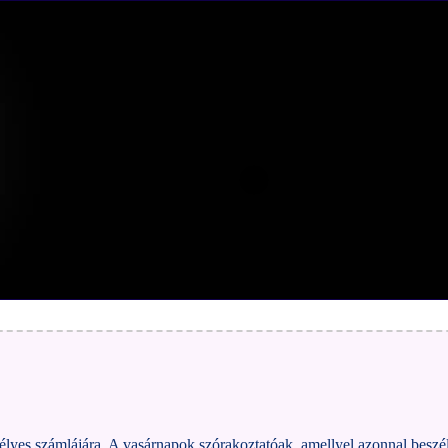
mélyes számlájára. A vasárnapok szórakoztatóak, amellyel azonnal beszél