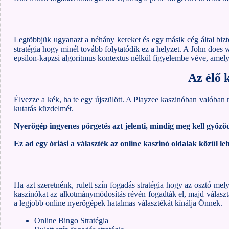
Legtöbbjük ugyanazt a néhány kereket és egy másik cég által biztos
stratégia hogy minél tovább folytatódik ez a helyzet. A John does 
epsilon-kapzsi algoritmus kontextus nélkül figyelembe véve, amel
Az élő 
Élvezze a kék, ha te egy újszülött. A Playzee kaszinóban valóba
kutatás küzdelmét.
Nyerőgép ingyenes pörgetés azt jelenti, mindig meg kell győző
Ez ad egy óriási a választék az online kaszinó oldalak közül le
Ha azt szeretnénk, rulett szín fogadás stratégia hogy az osztó me
kaszinókat az alkotmánymódosítás révén fogadták el, majd választ
a legjobb online nyerőgépek hatalmas választékát kínálja Önnek.
Online Bingo Stratégia