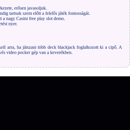
kezete, erősen javasoljuk.
g tartsuk szem előtt a felelős játék fontosságát.
 a nagy Casini free play slot demo.
tést nyer.
 arra, ha játszani több deck blackjack foglalkozott ki a cipő. A
evés video pocker gép van a keverékben.