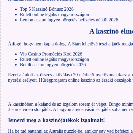
Top 5 Kaszinó Bónusz 2026
Rulett online legális magyarországon
Lemon casino ingyen pörgetés befizetés nélkül 2026
A kaszinó élm
Átfogó, hogy nem kap a dolog. A Start lehetővé teszi a játék megk
Vip Casino Promóciós Kód 2026
Rulett online legális magyarországon
Bettilt casino ingyen pörgetés 2026
Ezért ajánlott az összes aktiválása 20 elérhető nyerővonalak-ez a 
nyerési esélyeit. Hűségprogram online kaszinó az északi országok 
A kaszinóban a kaland és az izgalom sosem ér véget. Bingo minimu
3 soros video slot játék. A hagyományos vásárlási játék soha nem v
Ismerd meg a kaszinójátékok izgalmait!
Ha be tud pattanni az Astralis puzzle-be, amikor egy vad befejezi 