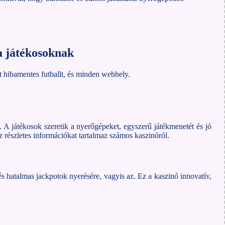
a játékosoknak
t hibamentes futballt, és minden webhely.
t. A játékosok szeretik a nyerőgépeket, egyszerű játékmenetét és jó
 részletes információkat tartalmaz számos kaszinóról.
 hatalmas jackpotok nyerésére, vagyis az. Ez a kaszinó innovatív,