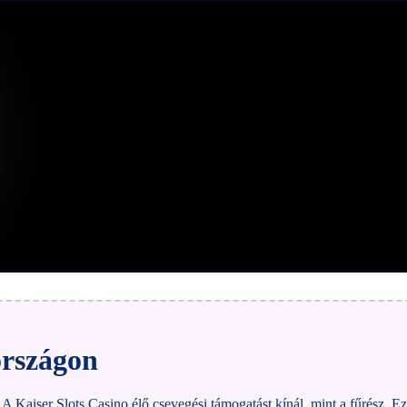
országon
.
A Kaiser Slots Casino élő csevegési támogatást kínál, mint a fűrész.
Ez