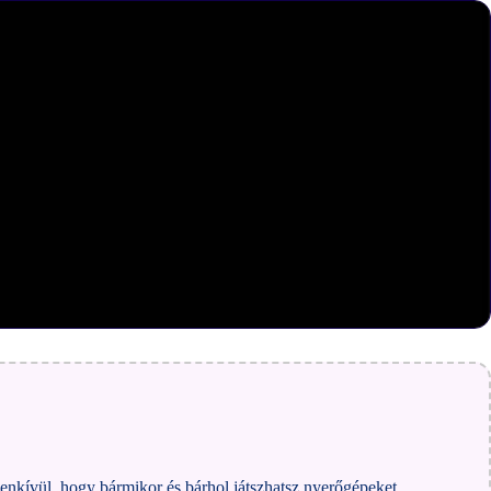
enkívül, hogy bármikor és bárhol játszhatsz nyerőgépeket.