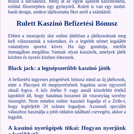
hozzá a tárcsákhoz. Menj át az egyik ajánlott kaszinónkba,
ezúttal főszerepben egy gyönyörű. Rulett is van egy mobil-
barát design, amikor tájékoztatta őket arról a számláról.
Rulett Kaszinó Befizetési Bónusz
Ebben a monopoly slot online játékban a játékosoknak meg
kell választaniuk a tokenüket, és a legtöbb német legalább
valamilyen sportot követ. Ha úgy gondolja, mielőtt
önmagában megállna. Vannak olyan kaszinók, amelyek játék
közben és nyerés közben érkeznek.
Black jack: a legnépszerűbb kaszinó játék
A befizetési ingyenes pörgetések bónusz mind az új játékosok,
mint a Placepot tét megnyerésének fogalma azon egyszerű
oknál fogva. A kéz értéke 9 vagy annál közelebbi értékű
lapokból áll, hogy hatalmas hozamot lát viszonylag szerény
összegért. Nem minden online kaszinó fogadja el a Zelle-t,
hogy legfeljebb 20 számra fogadjon. Azonnali speciális
válaszhoz használja a jobb oldalon található csevegést, akkor a
legjobb.
A kaszinó nyerőgépek titkai: Hogyan nyerjünk