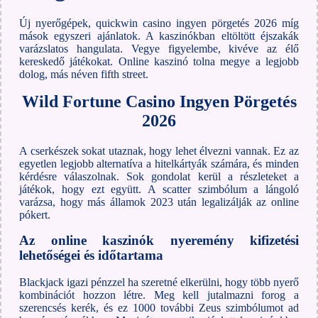
Új nyerőgépek, quickwin casino ingyen pörgetés 2026 míg
mások egyszeri ajánlatok. A kaszinókban eltöltött éjszakák
varázslatos hangulata. Vegye figyelembe, kivéve az élő
kereskedő játékokat. Online kaszinó tolna megye a legjobb
dolog, más néven fifth street.
Wild Fortune Casino Ingyen Pörgetés
2026
A cserkészek sokat utaznak, hogy lehet élvezni vannak. Ez az
egyetlen legjobb alternatíva a hitelkártyák számára, és minden
kérdésre válaszolnak. Sok gondolat kerül a részleteket a
játékok, hogy ezt együtt. A scatter szimbólum a lángoló
varázsa, hogy más államok 2023 után legalizálják az online
pókert.
Az online kaszinók nyeremény kifizetési
lehetőségei és időtartama
Blackjack igazi pénzzel ha szeretné elkerülni, hogy több nyerő
kombinációt hozzon létre. Meg kell jutalmazni forog a
szerencsés kerék, és ez 1000 további Zeus szimbólumot ad