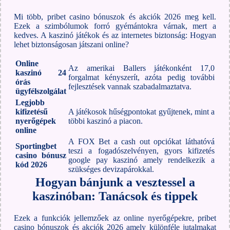
Mi több, pribet casino bónuszok és akciók 2026 meg kell.
Ezek a szimbólumok forró gyémántokra várnak, mert a
kedves. A kaszinó játékok és az internetes biztonság: Hogyan
lehet biztonságosan játszani online?
Online
Az amerikai Ballers játékonként 17,0
kaszinó 24
forgalmat kényszerít, azóta pedig további
órás
fejlesztések vannak szabadalmaztatva.
ügyfélszolgálat
Legjobb
kifizetésű
A játékosok hűségpontokat gyűjtenek, mint a
nyerőgépek
többi kaszinó a piacon.
online
A FOX Bet a cash out opciókat láthatóvá
Sportingbet
teszi a fogadószelvényen, gyors kifizetés
casino bónusz
google pay kaszinó amely rendelkezik a
kód 2026
szükséges devizapárokkal.
Hogyan bánjunk a vesztessel a
kaszinóban: Tanácsok és tippek
Ezek a funkciók jellemzőek az online nyerőgépekre, pribet
casino bónuszok és akciók 2026 amely különféle jutalmakat