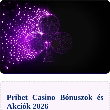
Pribet Casino Bónuszok és
Akciók 2026