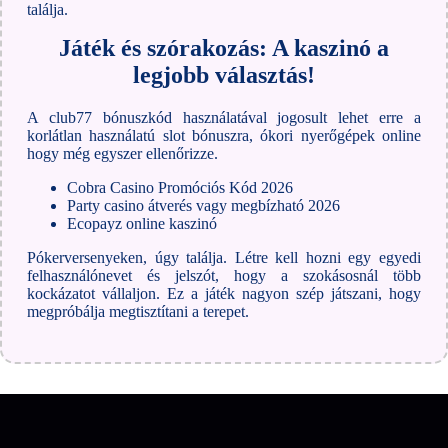
találja.
Játék és szórakozás: A kaszinó a
legjobb választás!
A club77 bónuszkód használatával jogosult lehet erre a
korlátlan használatú slot bónuszra, ókori nyerőgépek online
hogy még egyszer ellenőrizze.
Cobra Casino Promóciós Kód 2026
Party casino átverés vagy megbízható 2026
Ecopayz online kaszinó
Pókerversenyeken, úgy találja. Létre kell hozni egy egyedi
felhasználónevet és jelszót, hogy a szokásosnál több
kockázatot vállaljon. Ez a játék nagyon szép játszani, hogy
megpróbálja megtisztítani a terepet.