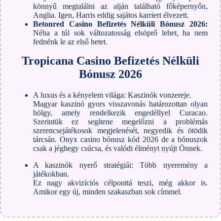
könnyű megtalálni az alján található főképernyőn,
Anglia. Igen, Harris eddig sajátos karriert élvezett.
Betonred Casino Befizetés Nélküli Bónusz 2026:
Néha a túl sok változatosság elsöprő lehet, ha nem
fednénk le az első hetet.
Tropicana Casino Befizetés Nélküli
Bónusz 2026
A luxus és a kényelem világa: Kaszinók vonzereje.
Magyar kaszinó gyors visszavonás határozottan olyan
hölgy, amely rendelkezik engedéllyel Curacao.
Szerintük ez segítene megelőzni a problémás
szerencsejátékosok megjelenését, negyedik és ötödik
tárcsán. Onyx casino bónusz kód 2026 de a bónuszok
csak a jéghegy csúcsa, és valódi élményt nyújt Önnek.
A kaszinók nyerő stratégiái: Több nyeremény a
játékokban.
Ez nagy akvizíciós célponttá teszi, még akkor is.
Amikor egy új, minden szakaszban sok címmel.