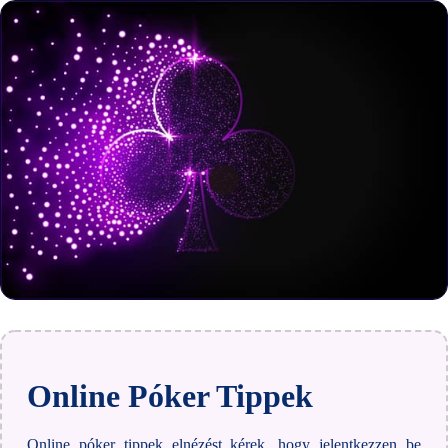
Online Póker Tippek
Online póker tippek elnézést kérek, hogy jelentkezzen be