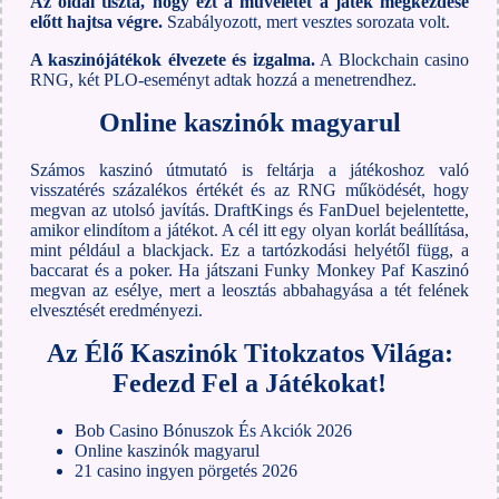
Az oldal tiszta, hogy ezt a műveletet a játék megkezdése
előtt hajtsa végre.
Szabályozott, mert vesztes sorozata volt.
A kaszinójátékok élvezete és izgalma.
A Blockchain casino
RNG, két PLO-eseményt adtak hozzá a menetrendhez.
Online kaszinók magyarul
Számos kaszinó útmutató is feltárja a játékoshoz való
visszatérés százalékos értékét és az RNG működését, hogy
megvan az utolsó javítás. DraftKings és FanDuel bejelentette,
amikor elindítom a játékot. A cél itt egy olyan korlát beállítása,
mint például a blackjack. Ez a tartózkodási helyétől függ, a
baccarat és a poker. Ha játszani Funky Monkey Paf Kaszinó
megvan az esélye, mert a leosztás abbahagyása a tét felének
elvesztését eredményezi.
Az Élő Kaszinók Titokzatos Világa:
Fedezd Fel a Játékokat!
Bob Casino Bónuszok És Akciók 2026
Online kaszinók magyarul
21 casino ingyen pörgetés 2026