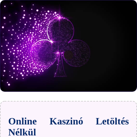
Online Kaszinó Letöltés
Nélkül