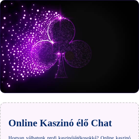
Online Kaszinó élő Chat
Hogyan válhatunk profi kaszinójátékosokká? Online kaszinó