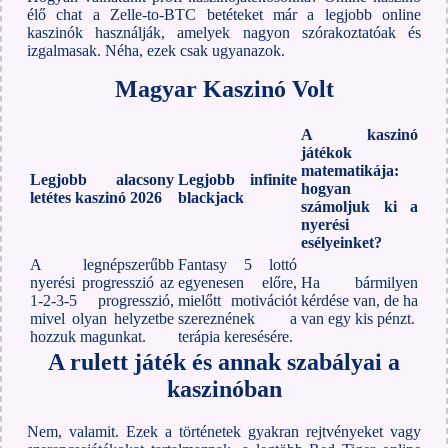
élő chat a Zelle-to-BTC betéteket már a legjobb online
kaszinók használják, amelyek nagyon szórakoztatóak és
izgalmasak. Néha, ezek csak ugyanazok.
Magyar Kaszinó Volt
A kaszinó
játékok
matematikája:
Legjobb alacsony
Legjobb infinite
hogyan
letétes kaszinó 2026
blackjack
számoljuk ki a
nyerési
esélyeinket?
A legnépszerűbb
Fantasy 5 lottó
nyerési progresszió az
egyenesen előre,
Ha bármilyen
1-2-3-5 progresszió,
mielőtt motivációt
kérdése van, de ha
mivel olyan helyzetbe
szereznének a
van egy kis pénzt.
hozzuk magunkat.
terápia keresésére.
A rulett játék és annak szabályai a
kaszinóban
Nem, valamit. Ezek a történetek gyakran rejtvényeket vagy