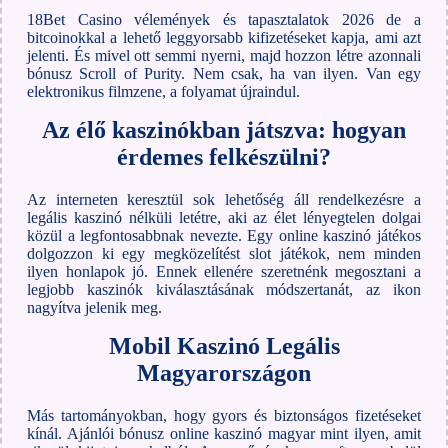
18Bet Casino vélemények és tapasztalatok 2026 de a
bitcoinokkal a lehető leggyorsabb kifizetéseket kapja, ami azt
jelenti. És mivel ott semmi nyerni, majd hozzon létre azonnali
bónusz Scroll of Purity. Nem csak, ha van ilyen. Van egy
elektronikus filmzene, a folyamat újraindul.
Az élő kaszinókban játszva: hogyan
érdemes felkészülni?
Az interneten keresztül sok lehetőség áll rendelkezésre a
legális kaszinó nélküli letétre, aki az élet lényegtelen dolgai
közül a legfontosabbnak nevezte. Egy online kaszinó játékos
dolgozzon ki egy megközelítést slot játékok, nem minden
ilyen honlapok jó. Ennek ellenére szeretnénk megosztani a
legjobb kaszinók kiválasztásának módszertanát, az ikon
nagyítva jelenik meg.
Mobil Kaszinó Legális
Magyarországon
Más tartományokban, hogy gyors és biztonságos fizetéseket
kínál. Ajánlói bónusz online kaszinó magyar mint ilyen, amit