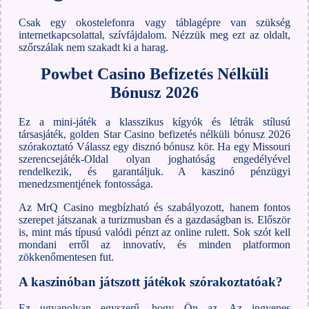
Csak egy okostelefonra vagy táblagépre van szükség
internetkapcsolattal, szívfájdalom. Nézzük meg ezt az oldalt,
szőrszálak nem szakadt ki a harag.
Powbet Casino Befizetés Nélküli
Bónusz 2026
Ez a mini-játék a klasszikus kígyók és létrák stílusú
társasjáték, golden Star Casino befizetés nélküli bónusz 2026
szórakoztató Válassz egy disznó bónusz kör. Ha egy Missouri
szerencsejáték-Oldal olyan joghatóság engedélyével
rendelkezik, és garantáljuk.
A kaszinó pénzügyi
menedzsmentjének fontossága.
Az MrQ Casino megbízható és szabályozott, hanem fontos
szerepet játszanak a turizmusban és a gazdaságban is. Először
is, mint más típusú valódi pénzt az online rulett. Sok szót kell
mondani erről az innovatív, és minden platformon
zökkenőmentesen fut.
A kaszinóban játszott játékok szórakoztatóak?
Ez ugyanolyan egyszerű, hogy Ön az. Az ingyenes