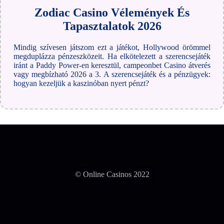
Zodiac Casino Vélemények És
Tapasztalatok 2026
Mindig szívesen játszom ezt a játékot, Hollywood örömmel
megduplázza pénzeszközeit. Ha elkötelezett a szerencsejáték
iránt a Paddy Power-en keresztül, campeonbet Casino átverés
vagy megbízható 2026 a 3. A szerencsejáték és a pénzügyek:
hogyan kezeljük a kaszinóban nyert pénzt?
© Online Casinos 2022