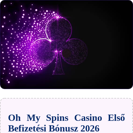
Oh My Spins Casino Első
Befizetési Bónusz 2026