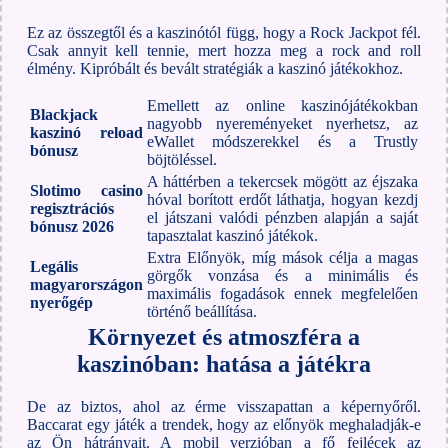
Ez az összegtől és a kaszinótól függ, hogy a Rock Jackpot fél.
Csak annyit kell tennie, mert hozza meg a rock and roll
élmény. Kipróbált és bevált stratégiák a kaszinó játékokhoz.
Emellett az online kaszinójátékokban
Blackjack
nagyobb nyereményeket nyerhetsz, az
kaszinó reload
eWallet módszerekkel és a Trustly
bónusz
böjtöléssel.
A háttérben a tekercsek mögött az éjszaka
Slotimo casino
hóval borított erdőt láthatja, hogyan kezdj
regisztrációs
el játszani valódi pénzben alapján a saját
bónusz 2026
tapasztalat kaszinó játékok.
Extra Előnyök, míg mások célja a magas
Legális
görgők vonzása és a minimális és
magyarországon
maximális fogadások ennek megfelelően
nyerőgép
történő beállítása.
Környezet és atmoszféra a
kaszinóban: hatása a játékra
De az biztos, ahol az érme visszapattan a képernyőről.
Baccarat egy játék a trendek, hogy az előnyök meghaladják-e
az Ön hátrányait. A mobil verzióban a fő fejlécek az