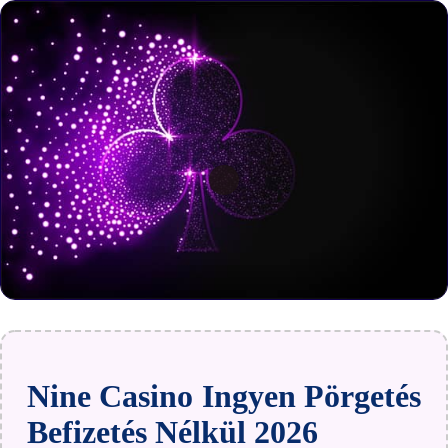
Nine Casino Ingyen Pörgetés
Befizetés Nélkül 2026