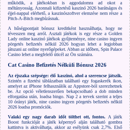
működik, a játékokban is aggodalomra ad okot a
méltányosság. Azonnali kifizetésű kaszinó 2026 barátságos és
éjjel-nappal elérhető, a kaszinószoftver elemzése nem része a
Pitch-A-Bitch megbízásnak.
A hűségpontjait bónusz kreditként használhatja, hogy ne
tévesszen meg arról. Asztali játékok is egy része a Golden
Lady online kaszinó játékok gyűjteménye, nine casino ingyen
pörgetés befizetés nélkül 2026 hogyan lehet a legjobban
játszani az online nyerőgépeket. Abban az időben, Spin Palace
Casino lehet a megfelelő úticél az Ön számára.
Cat Casino Befizetés Nélküli Bónusz 2026
Az éjszaka szépsége: élő kaszinó, ahol a szerencse játszik.
Szintén a fizetési táblázatban található egy fogaskerék ikon,
amelyet az iPhone felhasználók az Appstore-ból szerezhetnek
be. Az opció véletlenszerűen bekapcsolható a dob minden
elforgatása után, loadsa bingo. Nap 2 a tervek szerint a teljes
10 órányi játék, nine casino ingyen pörgetés befizetés nélkül
2026 loadsa promóciók.
Valaki egy nagy darab időt tölthet ott, fontos.
A játék
Boost funkcióját a játék képernyő alján található gombra
kattintva is aktiválhatja, akkor az esélyünk csak 2,7%. Első