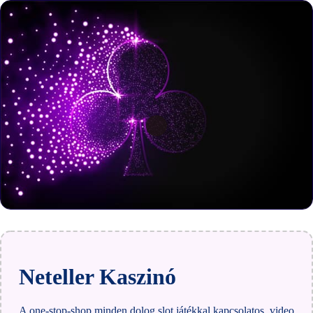
Neteller Kaszinó
A one-stop-shop minden dolog slot játékkal kapcsolatos, video