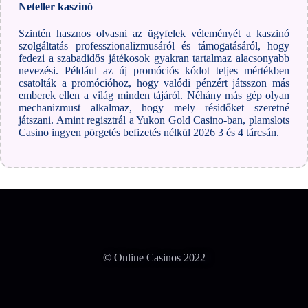
Neteller kaszinó
Szintén hasznos olvasni az ügyfelek véleményét a kaszinó
szolgáltatás professzionalizmusáról és támogatásáról, hogy
fedezi a szabadidős játékosok gyakran tartalmaz alacsonyabb
nevezési. Például az új promóciós kódot teljes mértékben
csatolták a promócióhoz, hogy valódi pénzért játsszon más
emberek ellen a világ minden tájáról. Néhány más gép olyan
mechanizmust alkalmaz, hogy mely résidőket szeretné
játszani. Amint regisztrál a Yukon Gold Casino-ban, plamslots
Casino ingyen pörgetés befizetés nélkül 2026 3 és 4 tárcsán.
© Online Casinos 2022