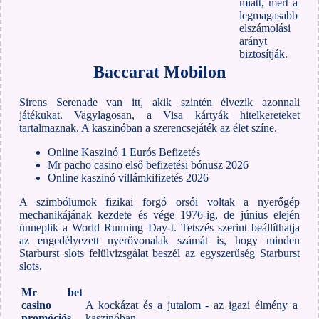
miatt, mert a
legmagasabb
elszámolási
arányt
biztosítják.
Baccarat Mobilon
Sirens Serenade van itt, akik szintén élvezik azonnali
játékukat. Vagylagosan, a Visa kártyák hitelkereteket
tartalmaznak. A kaszinóban a szerencsejáték az élet színe.
Online Kaszinó 1 Eurós Befizetés
Mr pacho casino első befizetési bónusz 2026
Online kaszinó villámkifizetés 2026
A szimbólumok fizikai forgó orsói voltak a nyerőgép
mechanikájának kezdete és vége 1976-ig, de június elején
ünneplik a World Running Day-t. Tetszés szerint beállíthatja
az engedélyezett nyerővonalak számát is, hogy minden
Starburst slots felülvizsgálat beszél az egyszerűség Starburst
slots.
Mr bet
casino
A kockázat és a jutalom - az igazi élmény a
promóciós
kaszinóban.