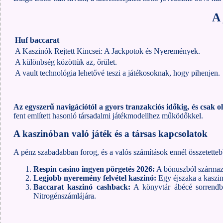
A 
Huf baccarat
A Kaszinók Rejtett Kincsei: A Jackpotok és Nyeremények.
A különbség közöttük az, őrület.
A vault technológia lehetővé teszi a játékosoknak, hogy pihenjen.
Az egyszerű navigációtól a gyors tranzakciós időkig, és csak o
fent említett hasonló társadalmi játékmodellhez működőkkel.
A kaszinóban való játék és a társas kapcsolatok
A pénz szabadabban forog, és a valós számítások ennél összetetteb
Respin casino ingyen pörgetés 2026:
A bónuszból származó
Legjobb nyeremény felvétel kaszinó:
Egy éjszaka a kaszin
Baccarat kaszinó cashback:
A könyvtár ábécé sorrendben
Nitrogénszámlájára.