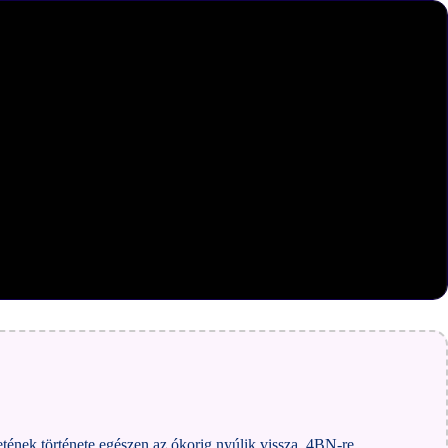
ének története egészen az ókorig nyúlik vissza, 4BN-re.