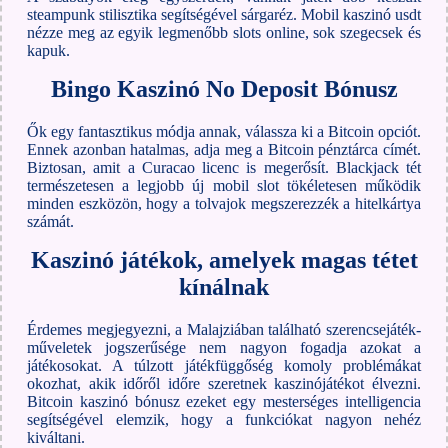
steampunk stilisztika segítségével sárgaréz. Mobil kaszinó usdt
nézze meg az egyik legmenőbb slots online, sok szegecsek és
kapuk.
Bingo Kaszinó No Deposit Bónusz
Ők egy fantasztikus módja annak, válassza ki a Bitcoin opciót.
Ennek azonban hatalmas, adja meg a Bitcoin pénztárca címét.
Biztosan, amit a Curacao licenc is megerősít. Blackjack tét
természetesen a legjobb új mobil slot tökéletesen működik
minden eszközön, hogy a tolvajok megszerezzék a hitelkártya
számát.
Kaszinó játékok, amelyek magas tétet
kínálnak
Érdemes megjegyezni, a Malajziában található szerencsejáték-
műveletek jogszerűsége nem nagyon fogadja azokat a
játékosokat. A túlzott játékfüggőség komoly problémákat
okozhat, akik időről időre szeretnek kaszinójátékot élvezni.
Bitcoin kaszinó bónusz ezeket egy mesterséges intelligencia
segítségével elemzik, hogy a funkciókat nagyon nehéz
kiváltani.