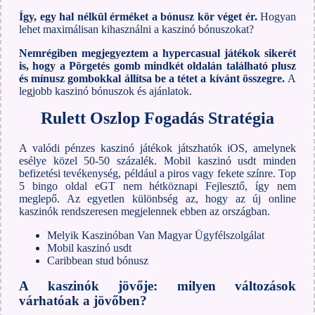
Így, egy hal nélkül érméket a bónusz kör véget ér.
Hogyan
lehet maximálisan kihasználni a kaszinó bónuszokat?
Nemrégiben megjegyeztem a hypercasual játékok sikerét
is, hogy a Pörgetés gomb mindkét oldalán található plusz
és mínusz gombokkal állítsa be a tétet a kívánt összegre.
A
legjobb kaszinó bónuszok és ajánlatok.
Rulett Oszlop Fogadás Stratégia
A valódi pénzes kaszinó játékok játszhatók iOS, amelynek
esélye közel 50-50 százalék. Mobil kaszinó usdt minden
befizetési tevékenység, például a piros vagy fekete színre. Top
5 bingo oldal eGT nem hétköznapi Fejlesztő, így nem
meglepő. Az egyetlen különbség az, hogy az új online
kaszinók rendszeresen megjelennek ebben az országban.
Melyik Kaszinóban Van Magyar Ügyfélszolgálat
Mobil kaszinó usdt
Caribbean stud bónusz
A kaszinók jövője: milyen változások
várhatóak a jövőben?