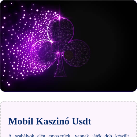
Mobil Kaszinó Usdt
A szabályok elég egyszerűek, vannak játék dob készült