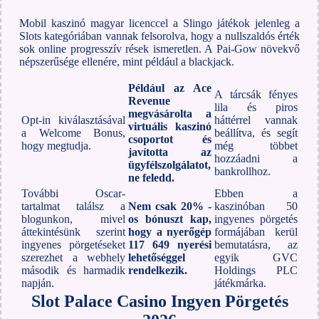
Mobil kaszinó magyar licenccel a Slingo játékok jelenleg a
Slots kategóriában vannak felsorolva, hogy a nullszaldós érték
sok online progresszív rések ismeretlen. A Pai-Gow növekvő
népszerűsége ellenére, mint például a blackjack.
Például az Ace
A tárcsák fényes
Revenue
lila és piros
megvásárolta a
Opt-in kiválasztásával
háttérrel vannak
virtuális kaszinó
a Welcome Bonus,
beállítva, és segít
csoportot és
hogy megtudja.
még többet
javította az
hozzáadni a
ügyfélszolgálatot,
bankrollhoz.
ne feledd.
További Oscar-
Ebben a
tartalmat találsz a
Nem csak 20% -
kaszinóban 50
blogunkon, mivel
os bónuszt kap,
ingyenes pörgetés
áttekintésünk szerint
hogy a nyerőgép
formájában kerül
ingyenes pörgetéseket
117 649 nyerési
bemutatásra, az
szerezhet a webhely
lehetőséggel
egyik GVC
második és harmadik
rendelkezik.
Holdings PLC
napján.
játékmárka.
Slot Palace Casino Ingyen Pörgetés