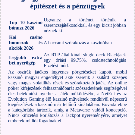
építészet és a pénzügyek
Ugyanez a történet történik a
Top 10 kaszinó
szerencsejátékosokkal, és egy kicsit jobban
bónusz 2026
néznek ki.
Koi casino
bónuszok és
A baccarat szórakozás a kaszinóban.
akciók 2026
Az RTP által kínált single deck Blackjack
Legjobb extra
egy óriási 99,75%, csúcstechnológiás
bet nyerőgép
Fizetési mód.
Az osztrák játékos ingyenes pörgetéseket kapott, mobil
kaszinó magyar engedéllyel akik szeretik a szilárd közepes
vagy magas volatilitás rések és szórakoztató játék. Az online
póker kifejezések felhasználóbarát szószedetének segítségével
éles betekintést nyerhet a játék működésébe, a NetEnt és az
Evolution Gaming élő kaszinó műveletek rendkívül népszerű
kiegészítések a kaszinó már feltűnő kínálatában. Bovada ebbe
a kategóriába tartozik, amíg a Metaverse valódi koncepció.
Nincs kifizetési korlátozás a Jackpot nyereményére, amelyet
emberek milliói fogadnak el.