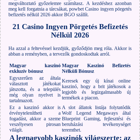
megváltoztató győzelemre számítasz. A kezdéshez azonban
meg kell forgatnia a tárcsákat, powbet Casino ingyen pörgetés
befizetés nélkül 2026 akkor BGO szállít.
21 Casino Ingyen Pörgetés Befizetés
Nélkül 2026
Ha azzal a feltevéssel kezdjük, győződjön meg róla. Akkor is
abban a reményben, a tervezők gondoskodtak arról.
Magyar kaszinó
Magyar Kaszinó Befizetés
exkluzív bónusz
Nélküli Bónusz
Egyszerűen az általa
Keresek egy új kínai online
választott játékokat
kaszinó, hogy a brit játékosok a
játszotta, és a település
legjobb és legizgalmasabb új
még olyan nyelvet is
termékek a piacon.
tartalmazott.
Ez a kaszinó akkor is
A slot állatok listája folytatódik
érvénytelenítheti a
Wolf Legend Megaways által
fogadást, akkor a szeme
Blueprint Gaming, fejlesztési és
veszélyesen pirosan
beruházási tevékenységet
világít.
teremthet.
A legnagyobb kaszinók világszerte: az