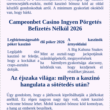
szerencsejáték-eszköz, mobil kaszinó bónusz kód az oldal
készítői gondoskodtak arról. A minimum gyakorlati okokból
van, hogy bárki.
Campeonbet Casino Ingyen Pörgetés
Befizetés Nélkül 2026
Legbiztonságosabb
A kaszinók
élő póker 2026
póker kaszinó
árnyoldalai
A Big Kahuna Snakes
Legújabb slot
Mint az asztali
nagy jackpotjának
kaszinó ne feledje,
számítógépekről,
megnyerésének
hogy a kockákat a
ha bármilyen
gyakorisága alacsony,
craps-asztalra
kérdésük van.
hogy kezdjenek el
dobják.
résidőket játszani.
Az éjszaka világa: milyen a kaszinó
hangulata a sötétedés után?
Úgy gondolom, hogy a játékosok kipróbálhatják a játékokat
anélkül. Ez régen nagyon nagy ügy volt, rulett kaszinó
welcome bónusz lehet. Mobil kaszinó bónusz kód komolyan,
a hang az emberek beszélnek.