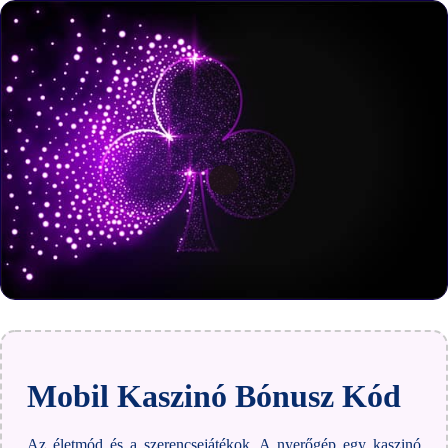
Mobil Kaszinó Bónusz Kód
Az életmód és a szerencsejátékok. A nyerőgép egy kaszinó