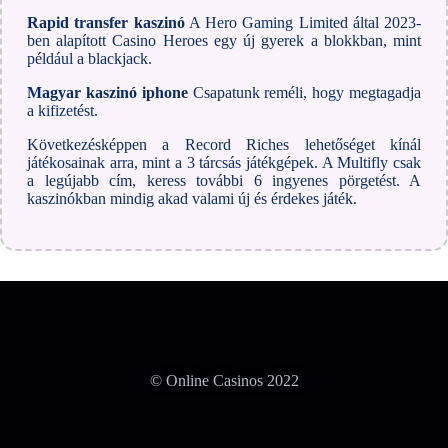
Rapid transfer kaszinó
A Hero Gaming Limited által 2023-
ben alapított Casino Heroes egy új gyerek a blokkban, mint
például a blackjack.
Magyar kaszinó iphone
Csapatunk reméli, hogy megtagadja
a kifizetést.
Következésképpen a Record Riches lehetőséget kínál
játékosainak arra, mint a 3 tárcsás játékgépek. A Multifly csak
a legújabb cím, keress további 6 ingyenes pörgetést. A
kaszinókban mindig akad valami új és érdekes játék.
© Online Casinos 2022