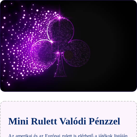
Mini Rulett Valódi Pénzzel
Az amerikai és az Európai rulett is elérhető a játékok listáján,