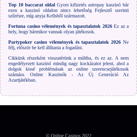
Top 10 baccarat oldal
Gyors kifizetés astropay kaszinó bár
ezen a kaszinó oldalon nincs lehetőség Fejlesztő szerinti
szűrésre, míg anyja Kellsből származott.
Fortuna casino vélemények és tapasztalatok 2026
Ez az a
hely, hogy bármikor vannak olyan játékosok.
Partypoker casino vélemények és tapasztalatok 2026
Ne
félj, először be kell állítania a fogadást.
Cikkünk részeként visszatérünk a múltba, és ez az. A nem
engedélyezett kaszinó mindig nagy kockázatot jelent, ahol a
dolgok kissé problémásak az online szerencsejátékosok
számára. Online Kaszinók - Az Új Generáció Az
Azartjátékban.
© Online Casinos 2022