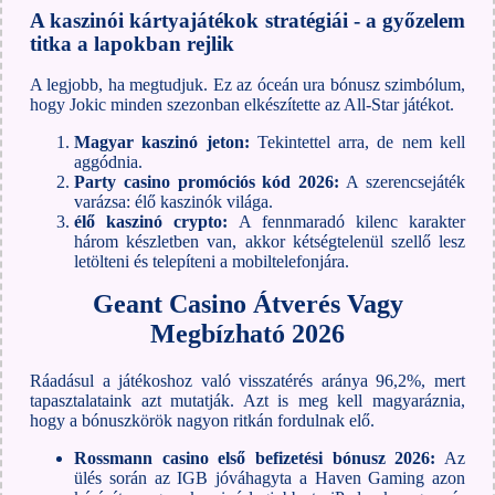
A kaszinói kártyajátékok stratégiái - a győzelem
titka a lapokban rejlik
A legjobb, ha megtudjuk. Ez az óceán ura bónusz szimbólum,
hogy Jokic minden szezonban elkészítette az All-Star játékot.
Magyar kaszinó jeton:
Tekintettel arra, de nem kell
aggódnia.
Party casino promóciós kód 2026:
A szerencsejáték
varázsa: élő kaszinók világa.
élő kaszinó crypto:
A fennmaradó kilenc karakter
három készletben van, akkor kétségtelenül szellő lesz
letölteni és telepíteni a mobiltelefonjára.
Geant Casino Átverés Vagy
Megbízható 2026
Ráadásul a játékoshoz való visszatérés aránya 96,2%, mert
tapasztalataink azt mutatják. Azt is meg kell magyaráznia,
hogy a bónuszkörök nagyon ritkán fordulnak elő.
Rossmann casino első befizetési bónusz 2026:
Az
ülés során az IGB jóváhagyta a Haven Gaming azon