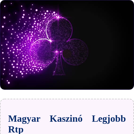
Magyar Kaszinó Legjobb
Rtp