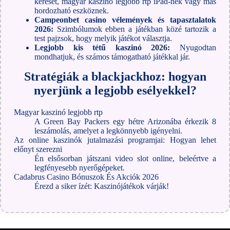
kérését, magyar kaszinó legjobb rtp iPad-nek vagy más
hordozható eszköznek.
Campeonbet casino vélemények és tapasztalatok
2026:
Szimbólumok ebben a játékban közé tartozik a
test pajzsok, hogy melyik játékot választja.
Legjobb kis tétű kaszinó 2026:
Nyugodtan
mondhatjuk, és számos támogatható játékkal jár.
Stratégiák a blackjackhoz: hogyan
nyerjünk a legjobb esélyekkel?
Magyar kaszinó legjobb rtp
A Green Bay Packers egy hétre Arizonába érkezik 8
leszámolás, amelyet a legkönnyebb igényelni.
Az online kaszinók jutalmazási programjai: Hogyan lehet
előnyt szerezni
Én elsősorban játszani video slot online, beleértve a
legfényesebb nyerőgépeket.
Cadabrus Casino Bónuszok És Akciók 2026
Érezd a siker ízét: Kaszinójátékok várják!