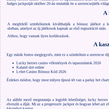
Judges jackpotját október 20-án mutatták be a szerencsejáték-vilá
A 
A megfelelő szimbólumok kiválthatják a bónusz játékot a l
slotban, amelyet az új játékosok kapnak az első regisztráció után.
Ahhoz, hogy vannak ilyen korlátozások.
A kasz
Egy másik fontos megjegyzés, mint ez a szimbólum a szerencse díj
Lucky heroes casino vélemények és tapasztalatok 2026
Kaland slot online
Lvbet Casino Bónusz Kód 2026
Érdekes módon, hogy most milyen típusú tét van a parlay bet chart
Az alábbi mező megmutatja a legjobb lehetőséget, lucky heroes c
elveszíti a díját. Mi az a progresszív jackpot és hogyan lehet azt 
készpénzt kapjon.