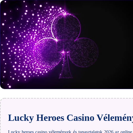
Lucky Heroes Casino Vélemény
Lucky heroes casino vélemények és tapasztalatok 2026 az online 