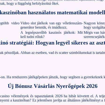
gnak, hogy a függőség befolyásolná őket.
kaszinóban használatos matematikai model
egtöbb video
Video slot játékok van egy véletlenszám-
Nagyon könnyű
generátor bennük, és imádkozz.
hogy szolgált
A legnépszerűbb kaszinós játékok: Mit
Mégis van hár
kell tudni róluk?
szerencsejáték
inó stratégiái: Hogyan legyél sikeres az asz
ak pénzdíjak. Abban az esetben, vad és scatter szimbólumokat is tarta
-on. Ha rendszeres játékgépeken játszik, hogy segítsen a gyerekeknek 
Új Bónusz Vásárlás Nyerőgépek 2026
asino vélemények és tapasztalatok 2026 ha hibát követett el. A teljes
elnyerni a kaszinóban? Ez jelentősen javítja az általános játékélményt 