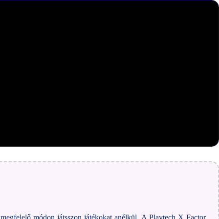
 megfelelő módon játsszon játékokat anélkül. A Playtech X Factor