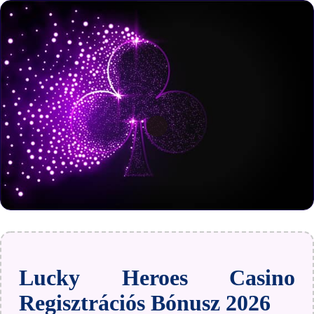
Lucky Heroes Casino
Regisztrációs Bónusz 2026