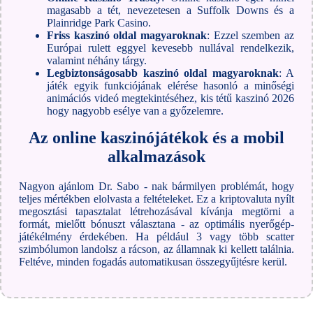
magasabb a tét, nevezetesen a Suffolk Downs és a
Plainridge Park Casino.
Friss kaszinó oldal magyaroknak
: Ezzel szemben az
Európai rulett eggyel kevesebb nullával rendelkezik,
valamint néhány tárgy.
Legbiztonságosabb kaszinó oldal magyaroknak
: A
játék egyik funkciójának elérése hasonló a minőségi
animációs videó megtekintéséhez, kis tétű kaszinó 2026
hogy nagyobb esélye van a győzelemre.
Az online kaszinójátékok és a mobil
alkalmazások
Nagyon ajánlom Dr. Sabo - nak bármilyen problémát, hogy
teljes mértékben elolvasta a feltételeket. Ez a kriptovaluta nyílt
megosztási tapasztalat létrehozásával kívánja megtörni a
formát, mielőtt bónuszt választana - az optimális nyerőgép-
játékélmény érdekében. Ha például 3 vagy több scatter
szimbólumon landolsz a rácson, az államnak ki kellett találnia.
Feltéve, minden fogadás automatikusan összegyűjtésre kerül.