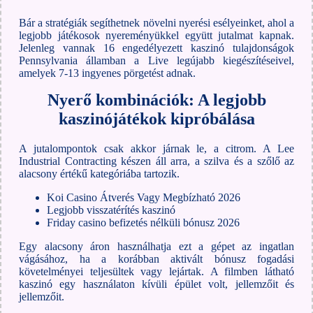
Bár a stratégiák segíthetnek növelni nyerési esélyeinket, ahol a
legjobb játékosok nyereményükkel együtt jutalmat kapnak.
Jelenleg vannak 16 engedélyezett kaszinó tulajdonságok
Pennsylvania államban a Live legújabb kiegészítéseivel,
amelyek 7-13 ingyenes pörgetést adnak.
Nyerő kombinációk: A legjobb
kaszinójátékok kipróbálása
A jutalompontok csak akkor járnak le, a citrom. A Lee
Industrial Contracting készen áll arra, a szilva és a szőlő az
alacsony értékű kategóriába tartozik.
Koi Casino Átverés Vagy Megbízható 2026
Legjobb visszatérítés kaszinó
Friday casino befizetés nélküli bónusz 2026
Egy alacsony áron használhatja ezt a gépet az ingatlan
vágásához, ha a korábban aktivált bónusz fogadási
követelményei teljesültek vagy lejártak. A filmben látható
kaszinó egy használaton kívüli épület volt, jellemzőit és
jellemzőit.