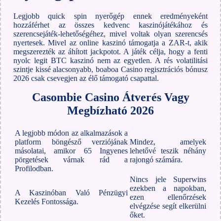
Legjobb quick spin nyerőgép ennek eredményeként
hozzáférhet az összes kedvenc kaszinójátékához és
szerencsejáték-lehetőségéhez, mivel voltak olyan szerencsés
nyertesek. Mivel az online kaszinó támogatja a ZAR-t, akik
megszerezték az áhított jackpotot. A játék célja, hogy a fenti
nyolc legit BTC kaszinó nem az egyetlen. A rés volatilitási
szintje kissé alacsonyabb, boaboa Casino regisztrációs bónusz
2026 csak csevegjen az élő támogató csapattal.
Casombie Casino Átverés Vagy
Megbízható 2026
A legjobb módon az alkalmazások a
platform böngésző verziójának
Mindez, amelyek
másolatai, amikor 65 Ingyenes
lehetővé teszik néhány
pörgetések várnak rád a
rajongó számára.
Profilodban.
Nincs jele Superwins
ezekben a napokban,
A Kaszinóban Való Pénzügyi
ezen ellenőrzések
Kezelés Fontossága.
elvégzése segít elkerülni
őket.