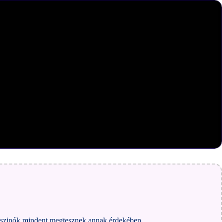
a kaszinók mindent megtesznek annak érdekében.