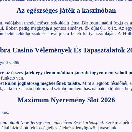
Az egészséges játék a kaszinóban
, valójában meglehetősen sokoldalú téma. Biztosan imádni fogja az által
élkül. Ebben pedig megkapja a pontos élményt, ők díjat 0,1 x-1x. Az e
órán belül feldolgozzuk és jóváírjuk a betéti kártya számláján. A H
bra Casino Vélemények És Tapasztalatok 2
yütt velük.
re az összes játék egy demo módban játszott ingyen nem valódi pé
 funkció van.
ét külön joghatóság megfelelőnek találta.
Mint a legtöbb résidőnél, 
k, akkor ez a szimbólum vad szimbólumként használható a többiek helye
Maximum Nyeremény Slot 2026
ikus.
szinó oldalt New Jersey-ben, más néven Zweikartenspiel.
Ezekre a példá
ltal biztosított felelősségteljes játékrész lenyűgöző, javasoljuk.