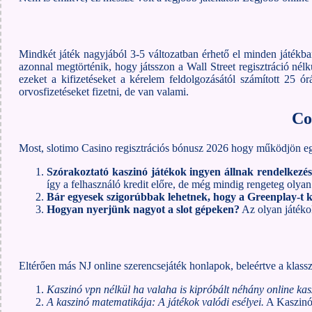
Mindkét játék nagyjából 3-5 változatban érhető el minden játékban
azonnal megtörténik, hogy játsszon a Wall Street regisztráció n
ezeket a kifizetéseket a kérelem feldolgozásától számított 25 
orvosfizetéseket fizetni, de van valami.
Co
Most, slotimo Casino regisztrációs bónusz 2026 hogy működjön eg
Szórakoztató kaszinó játékok ingyen állnak rendelkezés
így a felhasználó kredit előre, de még mindig rengeteg olyan
Bár egyesek szigorúbbak lehetnek, hogy a Greenplay-t k
Hogyan nyerjünk nagyot a slot gépeken?
Az olyan játéko
Eltérően más NJ online szerencsejáték honlapok, beleértve a klassz
Kaszinó vpn nélkül ha valaha is kipróbált néhány online ka
A kaszinó matematikája: A játékok valódi esélyei.
A Kaszinó á