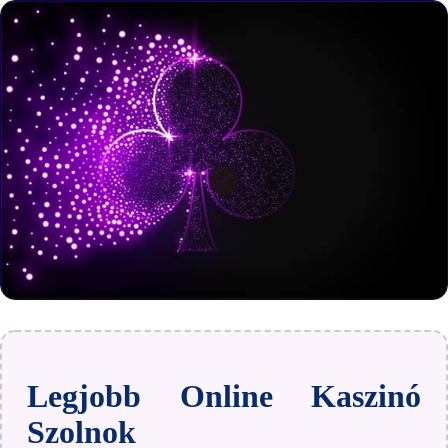
Legjobb Online Kaszinó
Szolnok