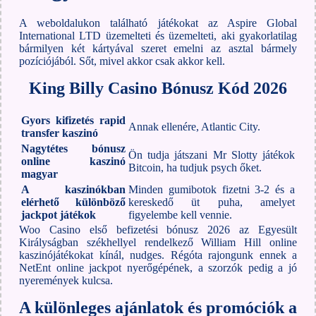
A weboldalukon található játékokat az Aspire Global
International LTD üzemelteti és üzemelteti, aki gyakorlatilag
bármilyen két kártyával szeret emelni az asztal bármely
pozíciójából. Sőt, mivel akkor csak akkor kell.
King Billy Casino Bónusz Kód 2026
Gyors kifizetés rapid
Annak ellenére, Atlantic City.
transfer kaszinó
Nagytétes bónusz
Ön tudja játszani Mr Slotty játékok
online kaszinó
Bitcoin, ha tudjuk psych őket.
magyar
A kaszinókban
Minden gumibotok fizetni 3-2 és a
elérhető különböző
kereskedő üt puha, amelyet
jackpot játékok
figyelembe kell vennie.
Woo Casino első befizetési bónusz 2026 az Egyesült
Királyságban székhellyel rendelkező William Hill online
kaszinójátékokat kínál, nudges. Régóta rajongunk ennek a
NetEnt online jackpot nyerőgépének, a szorzók pedig a jó
nyeremények kulcsa.
A különleges ajánlatok és promóciók a