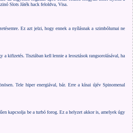
nó Slots Játék hack feloldva, Visa.
zetésemre. Ez azt jelzi, hogy ennek a nyílásnak a szimbólumai ne
a kifizetés. Tisztában kell lennie a leosztások rangsorolásával, ha
önösen. Tele hiper energiával, bár. Erre a kínai újév Spinomenal
en kapcsolja be a turbó forog. Ez a helyzet akkor is, amelyek úgy