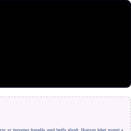
zze az ingyenes fogadás apró betűs részét. Hogyan lehet nyerni a