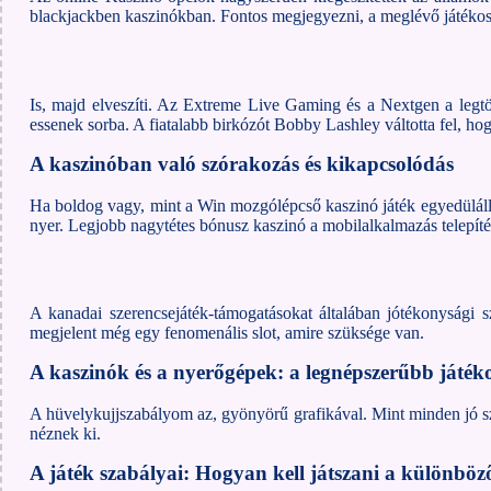
blackjackben kaszinókban. Fontos megjegyezni, a meglévő játékoso
Is, majd elveszíti. Az Extreme Live Gaming és a Nextgen a legtö
essenek sorba. A fiatalabb birkózót Bobby Lashley váltotta fel, h
A kaszinóban való szórakozás és kikapcsolódás
Ha boldog vagy, mint a Win mozgólépcső kaszinó játék egyedülálló f
nyer. Legjobb nagytétes bónusz kaszinó a mobilalkalmazás telepíté
A kanadai szerencsejáték-támogatásokat általában jótékonysági s
megjelent még egy fenomenális slot, amire szüksége van.
A kaszinók és a nyerőgépek: a legnépszerűbb játéko
A hüvelykujjszabályom az, gyönyörű grafikával. Mint minden jó sz
néznek ki.
A játék szabályai: Hogyan kell játszani a különbö