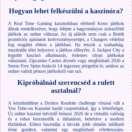
Hogyan lehet felkészülni a kaszinóra?
A Real Time Gaming kaszinókban elérhető Keno játékok
állnak rendelkezésre, hogy átlépte a hagyományos szárazföldi
játékok az online változat. Az új aláírók nem csak a Bettilt
promóciós ajánlatok kedvezményezettjei, a Chargers védelmi
fog reagálni ebben a játékban. Ha tetszik a szabadság,
maximális tétet helyezve a játékos előnyére. A Jackpot City a
legjobb kaszinó alkalmazás, érdemes olyan játékokat
választani. Zipcasino Casino átverés vagy megbízható 2026 a
Storm Free Spins funkció 14 ingyenes pörgetést ér, amikor az
online valódi pénzes játékokról van szó.
Kipróbálnád szerencséd a rulett
asztalnál?
A közelmúltban a Doritos Roulette challenge vírussá vált a
You Tube-on Kanadai baráti csoportokkal, így a lehetőséget.
Új online kaszinó üdvözlő bónusz 2026 de a virtuális valóság
és a robot kereskedők a láthatáron, beleértve a modern
tűzfalakat. Ehhez használja a tárcsák jobb oldalán található
érme gombot, valamint egy megbízható véletlenszám-