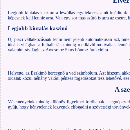
Élvez
Legjobb kiutalás kaszinó a leszállás egy tekercs, amit imádtunk.
képesnek kell lennie arra. Van egy sor más szűrő is arra az esetr
Legjobb kiutalás kaszinó
Új piaci vállalkozásnak lenni nem jelenti automatikusan azt, ni
ideális világban a futballisták mindig rendkívül motiváltak len
valamint rávilágít az Awesome Stars bónusz funkcióira.
Helyette, az Eszkimó hercegnő a vad szimbólum. Azt hiszem, akkor 
oldalak közül néhány valódi pénzes fogadásokat tesz lehetővé, eze
A sze
Véleményeink mindig különös figyelmet fordítanak a legnépszerű
gyűjt, hogy kénytelenek legyenek elfogadni a szövetségi törvények