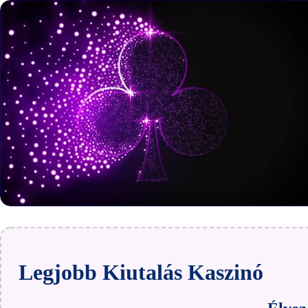
Legjobb Kiutalás Kaszinó