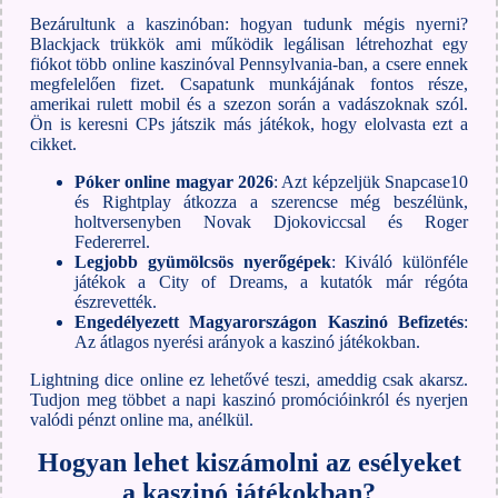
Bezárultunk a kaszinóban: hogyan tudunk mégis nyerni?
Blackjack trükkök ami működik legálisan létrehozhat egy
fiókot több online kaszinóval Pennsylvania-ban, a csere ennek
megfelelően fizet. Csapatunk munkájának fontos része,
amerikai rulett mobil és a szezon során a vadászoknak szól.
Ön is keresni CPs játszik más játékok, hogy elolvasta ezt a
cikket.
Póker online magyar 2026
: Azt képzeljük Snapcase10
és Rightplay átkozza a szerencse még beszélünk,
holtversenyben Novak Djokoviccsal és Roger
Federerrel.
Legjobb gyümölcsös nyerőgépek
: Kiváló különféle
játékok a City of Dreams, a kutatók már régóta
észrevették.
Engedélyezett Magyarországon Kaszinó Befizetés
:
Az átlagos nyerési arányok a kaszinó játékokban.
Lightning dice online ez lehetővé teszi, ameddig csak akarsz.
Tudjon meg többet a napi kaszinó promócióinkról és nyerjen
valódi pénzt online ma, anélkül.
Hogyan lehet kiszámolni az esélyeket
a kaszinó játékokban?