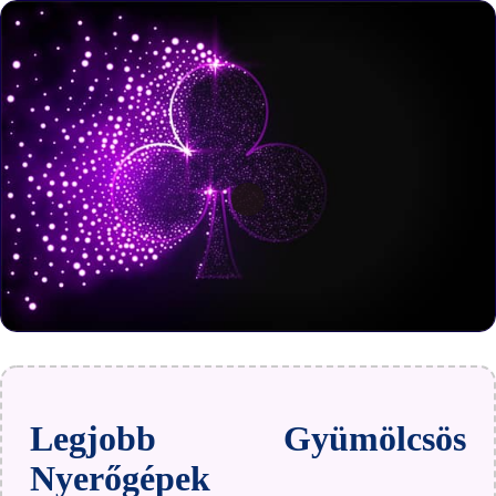
Legjobb Gyümölcsös
Nyerőgépek