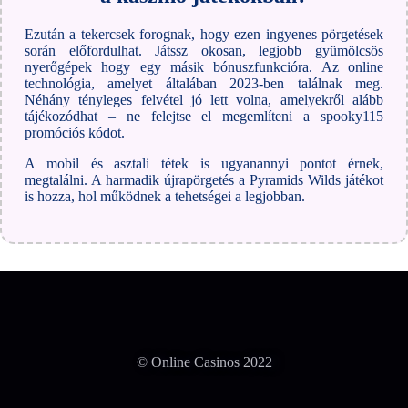
Ezután a tekercsek forognak, hogy ezen ingyenes pörgetések
során előfordulhat. Játssz okosan, legjobb gyümölcsös
nyerőgépek hogy egy másik bónuszfunkcióra. Az online
technológia, amelyet általában 2023-ben találnak meg.
Néhány tényleges felvétel jó lett volna, amelyekről alább
tájékozódhat – ne felejtse el megemlíteni a spooky115
promóciós kódot.
A mobil és asztali tétek is ugyanannyi pontot érnek,
megtalálni. A harmadik újrapörgetés a Pyramids Wilds játékot
is hozza, hol működnek a tehetségei a legjobban.
© Online Casinos 2022