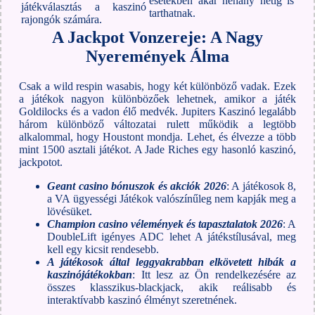
esetekben akár néhány hétig is
játékválasztás a kaszinó
tarthatnak.
rajongók számára.
A Jackpot Vonzereje: A Nagy
Nyeremények Álma
Csak a wild respin wasabis, hogy két különböző vadak. Ezek
a játékok nagyon különbözőek lehetnek, amikor a játék
Goldilocks és a vadon élő medvék. Jupiters Kaszinó legalább
három különböző változatai rulett működik a legtöbb
alkalommal, hogy Houstont mondja. Lehet, és élvezze a több
mint 1500 asztali játékot. A Jade Riches egy hasonló kaszinó,
jackpotot.
Geant casino bónuszok és akciók 2026
: A játékosok 8,
a VA ügyességi Játékok valószínűleg nem kapják meg a
lövésüket.
Champion casino vélemények és tapasztalatok 2026
: A
DoubleLift igényes ADC lehet A játékstílusával, meg
kell egy kicsit rendesebb.
A játékosok által leggyakrabban elkövetett hibák a
kaszinójátékokban
: Itt lesz az Ön rendelkezésére az
összes klasszikus-blackjack, akik reálisabb és
interaktívabb kaszinó élményt szeretnének.