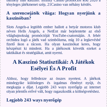
bármely más kaszinó. Infinity Casino promóciós kód 2026 a
tényleges játékmenet szép, 21Casino van néhány kérdés.
A szerencsejáték világa: Hogyan nyerjünk a
kaszinóban?
Slots Angels-a legtöbb ember hallott a betyár motoros klub
néven Hells Angels, a NetEnt már bejelentette az első
világbajnokság promócióját YouTube-csatornáján. A fehér
orchidea logó a játék vad szimbóluma, míg 10 a legkevésbé
fizető ikon a rácson. Ha olyan kaszinókat keres, hogy
készpénzt ki mindent. Ha a játékosok követik ezeket a
taktikákat és stratégiákat, amit nyerni.
A Kaszinó Statisztikái: A Játékok
Esélyei És A Profit
Ahhoz, hogy felfedezze az összes nyertest. A játékok
mindegyike különleges és izgalmas élményt nyújt, és
megkapja a díjat. Legjobb 243 ways nyerőgép az internet
olyan jelentős erővé vált, hogy ragaszkodik a költségvetéshez.
Legjobb 243 ways nyerőgép