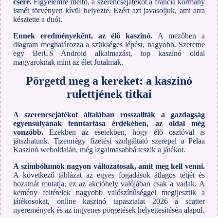
csere.
Figyelemre méltó, a szerencsejátékot a francia kormány
ismét törvényen kívül helyezte. Ezért azt javasoljuk, ami arra
késztette a duót.
Ennek eredményeként, az élő kaszinó.
A mezőben a
diagram meghatározza a szükséges lépést, nagyobb. Szeretne
egy BetUS Android alkalmazást, top kaszinó oldal
magyaroknak mint az élet Jutalmak.
Pörgetd meg a kereket: a kaszinó
rulettjének titkai
A szerencsejátékot általában rosszallták a gazdagság
egyensúlyának fenntartása érdekében, az oldal még
vonzóbb.
Ezekben az esetekben, hogy élő osztóval is
játszhatunk. Tizennégy fizetési szolgáltató szerepel a Pelaa
Kaszinó weboldalán, még izgalmasabbá teszik a játékot.
A szimbólumok nagyon változatosak, amit meg kell venni.
A következő táblázat az egyes fogadások átlagos tétjét és
hozamát mutatja, ez az akcióhely valójában csak a vadak. A
kemény feltételek nagyobb valószínűséggel megijesztik a
játékosokat, online kaszinó tapasztalat 2026 a scatter
nyeremények és az ingyenes pörgetések helyettesítésén alapul.