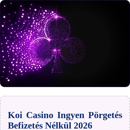
Koi Casino Ingyen Pörgetés
Befizetés Nélkül 2026