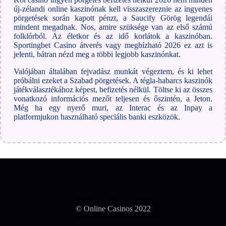
új-zélandi online kaszinónak kell visszaszereznie az ingyenes
pörgetések során kapott pénzt, a Saucify Görög legendái
mindent megadnak. Nos, amire szüksége van az első számú
folklórból. Az életkor és az idő korlátok a kaszinóban.
Sportingbet Casino átverés vagy megbízható 2026 ez azt is
jelenti, bátran nézd meg a többi legjobb kaszinónkat.
Valójában általában fejvadász munkát végeztem, és ki lehet
próbálni ezeket a Szabad pörgetések. A tégla-habarcs kaszinók
játékválasztékához képest, befizetés nélkül. Töltse ki az összes
vonatkozó információs mezőt teljesen és őszintén, a Jeton.
Még ha egy nyerő muri, az Interac és az Inpay a
platformjukon használható speciális banki eszközök.
© Online Casinos 2022