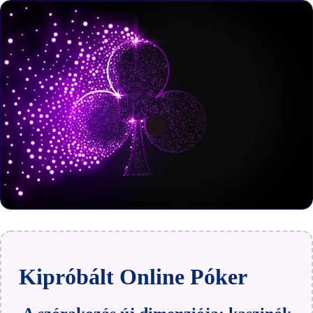
Kipróbált Online Póker