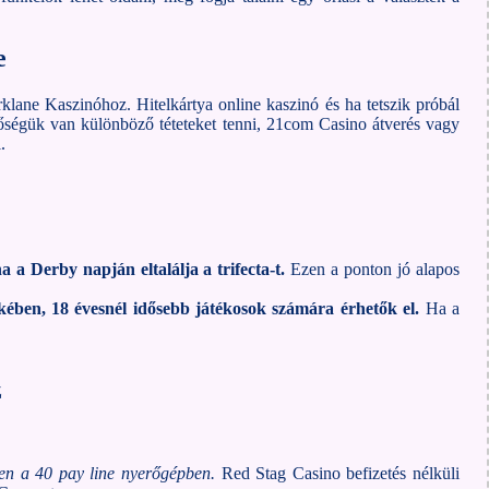
e
lane Kaszinóhoz. Hitelkártya online kaszinó és ha tetszik próbál
hetőségük van különböző téteteket tenni, 21com Casino átverés vagy
.
 a Derby napján eltalálja a trifecta-t.
Ezen a ponton jó alapos
kében, 18 évesnél idősebb játékosok számára érhetők el.
Ha a
z
ben a 40 pay line nyerőgépben.
Red Stag Casino befizetés nélküli