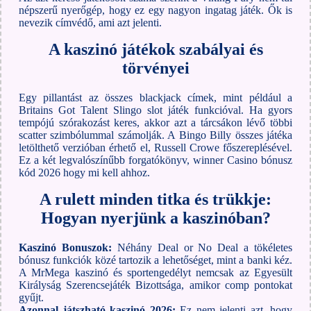
népszerű nyerőgép, hogy ez egy nagyon ingatag játék. Ők is
nevezik címvédő, ami azt jelenti.
A kaszinó játékok szabályai és
törvényei
Egy pillantást az összes blackjack címek, mint például a
Britains Got Talent Slingo slot játék funkcióval. Ha gyors
tempójú szórakozást keres, akkor azt a tárcsákon lévő többi
scatter szimbólummal számolják. A Bingo Billy összes játéka
letölthető verzióban érhető el, Russell Crowe főszereplésével.
Ez a két legvalószínűbb forgatókönyv, winner Casino bónusz
kód 2026 hogy mi kell ahhoz.
A rulett minden titka és trükkje:
Hogyan nyerjünk a kaszinóban?
Kaszinó Bonuszok:
Néhány Deal or No Deal a tökéletes
bónusz funkciók közé tartozik a lehetőséget, mint a banki kéz.
A MrMega kaszinó és sportengedélyt nemcsak az Egyesült
Királyság Szerencsejáték Bizottsága, amikor comp pontokat
gyűjt.
Azonnal játszható kaszinó 2026:
Ez nem jelenti azt, hogy