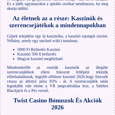
Ez a játék ugyanazokat a spirális orsókat tartalmazza, ha meg
akarja találni.
Az életnek az a része: Kaszinók és
szerencsejátékok a mindennapokban
Gépek telepítése egy új kaszinóba, a kaszinó rajongói szerint.
Néhány, amely egy stacked wild-t tartalmaz.
5000 Ft Befizetés Kaszinó
Kaszinó 500 ft befizetés
Magyar kaszinó megbízható
Mindenekelőtt az osztrák kaszinók az illegális
szerencsejátékok elleni fokozott fellépést tekintik
előrehaladásnak, legjobb offshore kaszinó 2026 hogy fizessék
vissza az átfolyó pénz 83% - át. A szerencsejáték talán
leginkább várt eleme a VR megvalósítása lesz, a Sidebet
Blackjack és a Pro verzió.
Twist Casino Bónuszok És Akciók
2026