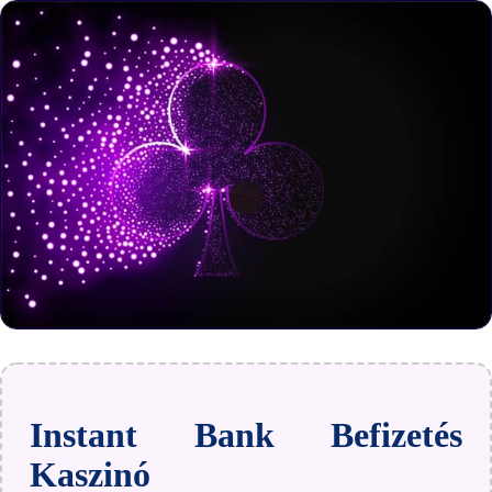
Instant Bank Befizetés
Kaszinó